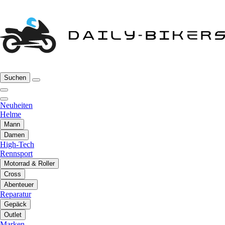
Suchen
Neuheiten
Helme
Mann
Damen
High-Tech
Rennsport
Motorrad & Roller
Cross
Abenteuer
Reparatur
Gepäck
Outlet
Marken