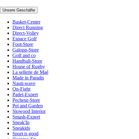
Unsere Geschäfte
Basket-Center
Direct Running
Direct-Volley
Espace Golf
Foot-Store
Galopp-Store
Golf and co
Handball-Store
House of Rugby
La sellerie de Maé
Made in Paradis
Nauti-wave
On-Fight
Padel-Expert
Pecheur-Store
Pet and Garden
Slowood Interior
Smash-Expert
Sneak'In
Sneakids
Sport is good