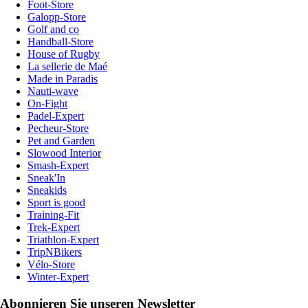
Foot-Store
Galopp-Store
Golf and co
Handball-Store
House of Rugby
La sellerie de Maé
Made in Paradis
Nauti-wave
On-Fight
Padel-Expert
Pecheur-Store
Pet and Garden
Slowood Interior
Smash-Expert
Sneak'In
Sneakids
Sport is good
Training-Fit
Trek-Expert
Triathlon-Expert
TripNBikers
Vélo-Store
Winter-Expert
Abonnieren Sie unseren Newsletter