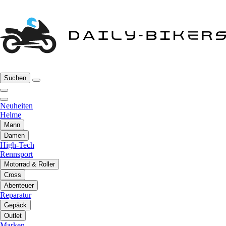
Suchen
Neuheiten
Helme
Mann
Damen
High-Tech
Rennsport
Motorrad & Roller
Cross
Abenteuer
Reparatur
Gepäck
Outlet
Marken