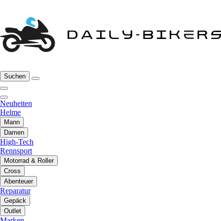
Suchen
Neuheiten
Helme
Mann
Damen
High-Tech
Rennsport
Motorrad & Roller
Cross
Abenteuer
Reparatur
Gepäck
Outlet
Marken