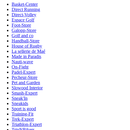
Basket-Center
Direct Running
Direct-Volley
Espace Golf
Foot-Store
Galopp-Store
Golf and co
Handball-Store
House of Rugby
La sellerie de Maé
Made in Paradis
Nauti-wave
On-Fight
Padel-Expert
Pecheur-Store
Pet and Garden
Slowood Interior
Smash-Expert
Sneak'In
Sneakids
Sport is good
Training-Fit
Trek-Expert
Triathlon-Expert
TripNBikers