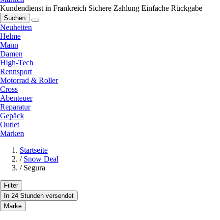
Kundendienst in Frankreich
Sichere Zahlung
Einfache Rückgabe
Suchen
Neuheiten
Helme
Mann
Damen
High-Tech
Rennsport
Motorrad & Roller
Cross
Abenteuer
Reparatur
Gepäck
Outlet
Marken
Startseite
/
Snow Deal
/
Segura
Filter
In 24 Stunden versendet
Marke