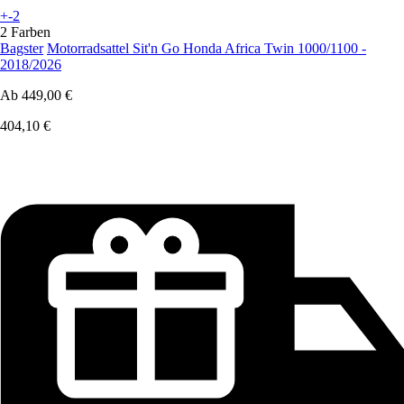
+-2
2 Farben
Bagster
Motorradsattel Sit'n Go Honda Africa Twin 1000/1100 -
2018/2026
Ab
449,00 €
404,10 €