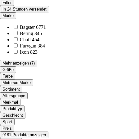
Filter
In 24 Stunden versendet
Marke
Bagster
6771
Bering
345
Chaft
454
Furygan
384
Ixon
823
Mehr anzeigen
(7)
Größe
Farbe
Motorrad-Marke
Sortiment
Altersgruppe
Merkmal
Produkttyp
Geschlecht
Sport
Preis
9181 Produkte anzeigen