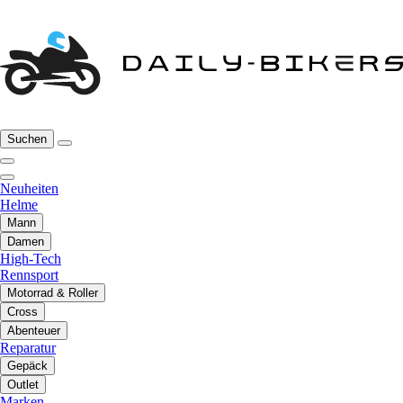
Suchen
Neuheiten
Helme
Mann
Damen
High-Tech
Rennsport
Motorrad & Roller
Cross
Abenteuer
Reparatur
Gepäck
Outlet
Marken