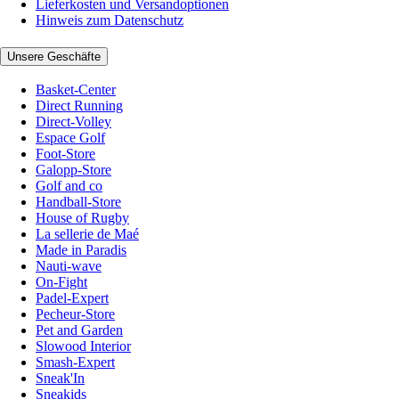
Lieferkosten und Versandoptionen
Hinweis zum Datenschutz
Unsere Geschäfte
Basket-Center
Direct Running
Direct-Volley
Espace Golf
Foot-Store
Galopp-Store
Golf and co
Handball-Store
House of Rugby
La sellerie de Maé
Made in Paradis
Nauti-wave
On-Fight
Padel-Expert
Pecheur-Store
Pet and Garden
Slowood Interior
Smash-Expert
Sneak'In
Sneakids