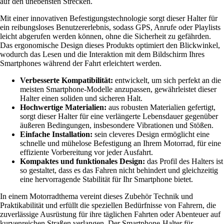
auf den unebensten Strecken.
Mit einer innovativen Befestigungstechnologie sorgt dieser Halter für
ein reibungsloses Benutzererlebnis, sodass GPS, Anrufe oder Playlists
leicht abgerufen werden können, ohne die Sicherheit zu gefährden.
Das ergonomische Design dieses Produkts optimiert den Blickwinkel,
wodurch das Lesen und die Interaktion mit dem Bildschirm Ihres
Smartphones während der Fahrt erleichtert werden.
Verbesserte Kompatibilität:
entwickelt, um sich perfekt an die
meisten Smartphone-Modelle anzupassen, gewährleistet dieser
Halter einen soliden und sicheren Halt.
Hochwertige Materialien:
aus robusten Materialien gefertigt,
sorgt dieser Halter für eine verlängerte Lebensdauer gegenüber
äußeren Bedingungen, insbesondere Vibrationen und Stößen.
Einfache Installation:
sein cleveres Design ermöglicht eine
schnelle und mühelose Befestigung an Ihrem Motorrad, für eine
effiziente Vorbereitung vor jeder Ausfahrt.
Kompaktes und funktionales Design:
das Profil des Halters ist
so gestaltet, dass es das Fahren nicht behindert und gleichzeitig
eine hervorragende Stabilität für Ihr Smartphone bietet.
In einem Motorradthema vereint dieses Zubehör Technik und
Praktikabilität und erfüllt die speziellen Bedürfnisse von Fahrern, die
zuverlässige Ausrüstung für ihre täglichen Fahrten oder Abenteuer auf
kurvenreichen Straßen verlangen. Der Smartphone-Halter für