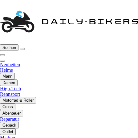
Suchen
Neuheiten
Helme
Mann
Damen
High-Tech
Rennsport
Motorrad & Roller
Cross
Abenteuer
Reparatur
Gepäck
Outlet
Marken