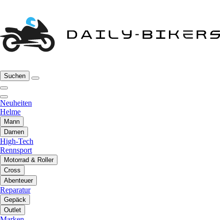
Suchen
Neuheiten
Helme
Mann
Damen
High-Tech
Rennsport
Motorrad & Roller
Cross
Abenteuer
Reparatur
Gepäck
Outlet
Marken