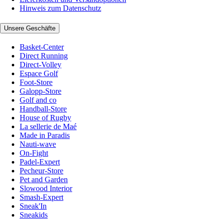
Hinweis zum Datenschutz
Unsere Geschäfte
Basket-Center
Direct Running
Direct-Volley
Espace Golf
Foot-Store
Galopp-Store
Golf and co
Handball-Store
House of Rugby
La sellerie de Maé
Made in Paradis
Nauti-wave
On-Fight
Padel-Expert
Pecheur-Store
Pet and Garden
Slowood Interior
Smash-Expert
Sneak'In
Sneakids