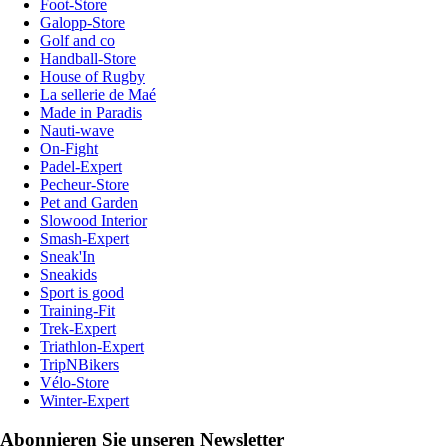
Foot-Store
Galopp-Store
Golf and co
Handball-Store
House of Rugby
La sellerie de Maé
Made in Paradis
Nauti-wave
On-Fight
Padel-Expert
Pecheur-Store
Pet and Garden
Slowood Interior
Smash-Expert
Sneak'In
Sneakids
Sport is good
Training-Fit
Trek-Expert
Triathlon-Expert
TripNBikers
Vélo-Store
Winter-Expert
Abonnieren Sie unseren Newsletter