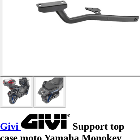
Givi
Support top
case moto Yamaha Monokey