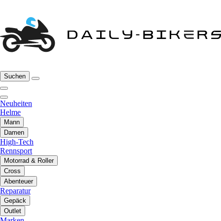
Suchen
Neuheiten
Helme
Mann
Damen
High-Tech
Rennsport
Motorrad & Roller
Cross
Abenteuer
Reparatur
Gepäck
Outlet
Marken