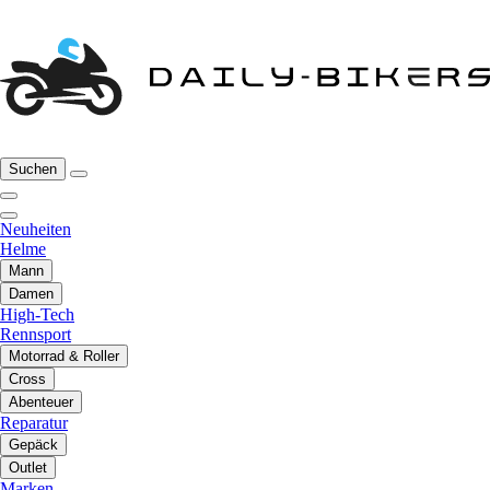
Suchen
Neuheiten
Helme
Mann
Damen
High-Tech
Rennsport
Motorrad & Roller
Cross
Abenteuer
Reparatur
Gepäck
Outlet
Marken