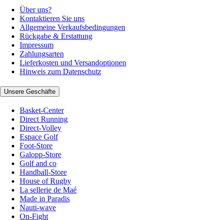
Über uns?
Kontaktieren Sie uns
Allgemeine Verkaufsbedingungen
Rückgabe & Erstattung
Impressum
Zahlungsarten
Lieferkosten und Versandoptionen
Hinweis zum Datenschutz
Unsere Geschäfte
Basket-Center
Direct Running
Direct-Volley
Espace Golf
Foot-Store
Galopp-Store
Golf and co
Handball-Store
House of Rugby
La sellerie de Maé
Made in Paradis
Nauti-wave
On-Fight