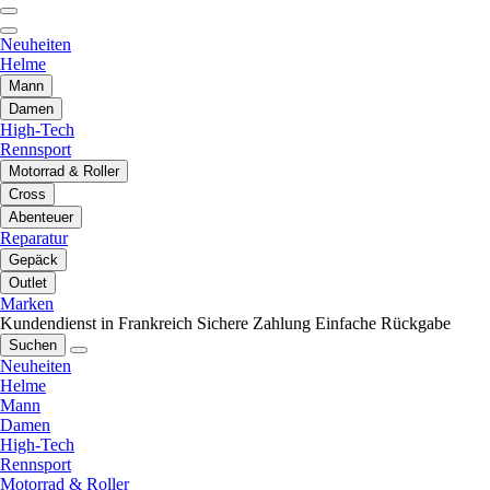
Neuheiten
Helme
Mann
Damen
High-Tech
Rennsport
Motorrad & Roller
Cross
Abenteuer
Reparatur
Gepäck
Outlet
Marken
Kundendienst in Frankreich
Sichere Zahlung
Einfache Rückgabe
Suchen
Neuheiten
Helme
Mann
Damen
High-Tech
Rennsport
Motorrad & Roller