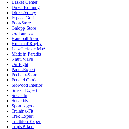
Basket-Center
Direct Running
Direct-Volley
Espace Golf
Foot-Store
Galopp-Store
Golf and co
Handball-Store
House of Rugby
La sellerie de Maé
Made in Paradis
Nauti-wave
On-Fight
Padel-Expert
Pecheur-Store
Pet and Garden
Slowood Interior
Smash-Expert
Sneak'In
Sneakids
Sport is good
Training-Fit
Trek-Expert
Triathlon-Expert
TripNBikers