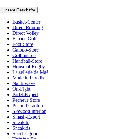
Unsere Geschäfte
Basket-Center
Direct Running
Direct-Volley
Espace Golf
Foot-Store
Galopp-Store
Golf and co
Handball-Store
House of Rugby
La sellerie de Maé
Made in Paradis
Nauti-wave
On-Fight
Padel-Expert
Pecheur-Store
Pet and Garden
Slowood Interior
Smash-Expert
Sneak'In
Sneakids
Sport is good