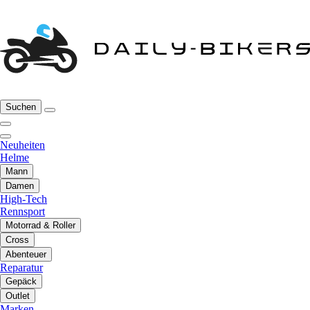
Suchen
Neuheiten
Helme
Mann
Damen
High-Tech
Rennsport
Motorrad & Roller
Cross
Abenteuer
Reparatur
Gepäck
Outlet
Marken