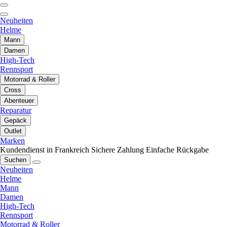
Neuheiten
Helme
Mann
Damen
High-Tech
Rennsport
Motorrad & Roller
Cross
Abenteuer
Reparatur
Gepäck
Outlet
Marken
Kundendienst in Frankreich
Sichere Zahlung
Einfache Rückgabe
Suchen
Neuheiten
Helme
Mann
Damen
High-Tech
Rennsport
Motorrad & Roller