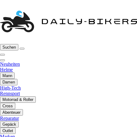
Suchen
Neuheiten
Helme
Mann
Damen
High-Tech
Rennsport
Motorrad & Roller
Cross
Abenteuer
Reparatur
Gepäck
Outlet
Marken