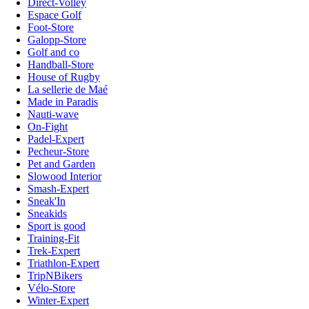
Direct-Volley
Espace Golf
Foot-Store
Galopp-Store
Golf and co
Handball-Store
House of Rugby
La sellerie de Maé
Made in Paradis
Nauti-wave
On-Fight
Padel-Expert
Pecheur-Store
Pet and Garden
Slowood Interior
Smash-Expert
Sneak'In
Sneakids
Sport is good
Training-Fit
Trek-Expert
Triathlon-Expert
TripNBikers
Vélo-Store
Winter-Expert