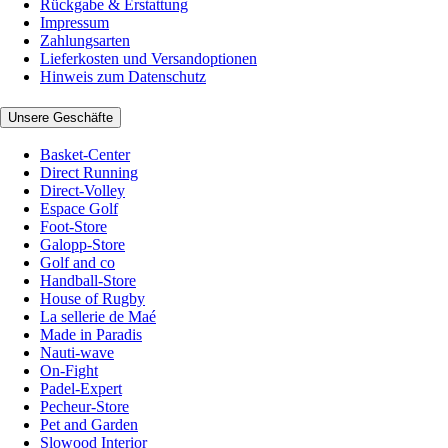
Rückgabe & Erstattung
Impressum
Zahlungsarten
Lieferkosten und Versandoptionen
Hinweis zum Datenschutz
Unsere Geschäfte
Basket-Center
Direct Running
Direct-Volley
Espace Golf
Foot-Store
Galopp-Store
Golf and co
Handball-Store
House of Rugby
La sellerie de Maé
Made in Paradis
Nauti-wave
On-Fight
Padel-Expert
Pecheur-Store
Pet and Garden
Slowood Interior