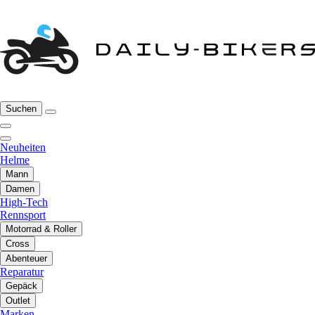
Suchen
Neuheiten
Helme
Mann
Damen
High-Tech
Rennsport
Motorrad & Roller
Cross
Abenteuer
Reparatur
Gepäck
Outlet
Marken