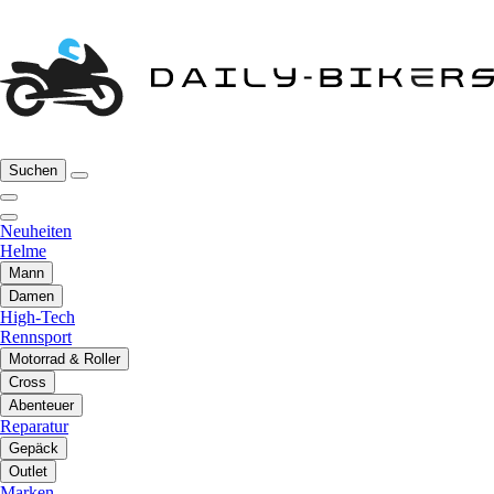
Suchen
Neuheiten
Helme
Mann
Damen
High-Tech
Rennsport
Motorrad & Roller
Cross
Abenteuer
Reparatur
Gepäck
Outlet
Marken