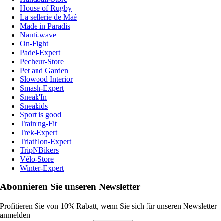
House of Rugby
La sellerie de Maé
Made in Paradis
Nauti-wave
On-Fight
Padel-Expert
Pecheur-Store
Pet and Garden
Slowood Interior
Smash-Expert
Sneak'In
Sneakids
Sport is good
Training-Fit
Trek-Expert
Triathlon-Expert
TripNBikers
Vélo-Store
Winter-Expert
Abonnieren Sie unseren Newsletter
Profitieren Sie von 10% Rabatt, wenn Sie sich für unseren Newsletter
anmelden