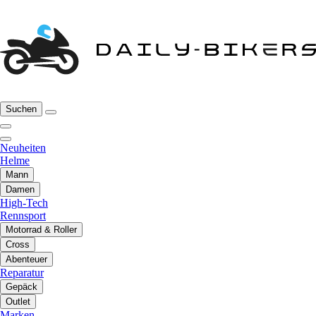
Suchen
Neuheiten
Helme
Mann
Damen
High-Tech
Rennsport
Motorrad & Roller
Cross
Abenteuer
Reparatur
Gepäck
Outlet
Marken