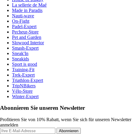
La sellerie de Maé
Made in Paradis
Nauti-wave
On-Fight
Padel-Expert
Pecheur-Store
Pet and Garden
Slowood Interior
Smash-Expert
Sneak'In
Sneakids
Sport is good
Training-Fit
Trek-Expert
Triathlon-Expert
TripNBikers
Vélo-Store
Winter-Expert
Abonnieren Sie unseren Newsletter
Profitieren Sie von 10% Rabatt, wenn Sie sich für unseren Newsletter
anmelden
Abonnieren