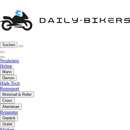
Suchen
Neuheiten
Helme
Mann
Damen
High-Tech
Rennsport
Motorrad & Roller
Cross
Abenteuer
Reparatur
Gepäck
Outlet
Marken