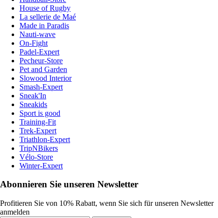
House of Rugby
La sellerie de Maé
Made in Paradis
Nauti-wave
On-Fight
Padel-Expert
Pecheur-Store
Pet and Garden
Slowood Interior
Smash-Expert
Sneak'In
Sneakids
Sport is good
Training-Fit
Trek-Expert
Triathlon-Expert
TripNBikers
Vélo-Store
Winter-Expert
Abonnieren Sie unseren Newsletter
Profitieren Sie von 10% Rabatt, wenn Sie sich für unseren Newsletter
anmelden