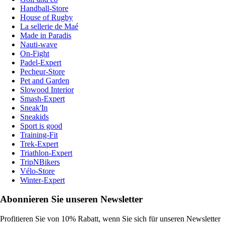
Handball-Store
House of Rugby
La sellerie de Maé
Made in Paradis
Nauti-wave
On-Fight
Padel-Expert
Pecheur-Store
Pet and Garden
Slowood Interior
Smash-Expert
Sneak'In
Sneakids
Sport is good
Training-Fit
Trek-Expert
Triathlon-Expert
TripNBikers
Vélo-Store
Winter-Expert
Abonnieren Sie unseren Newsletter
Profitieren Sie von 10% Rabatt, wenn Sie sich für unseren Newsletter