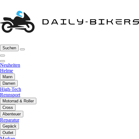
Suchen
Neuheiten
Helme
Mann
Damen
High-Tech
Rennsport
Motorrad & Roller
Cross
Abenteuer
Reparatur
Gepäck
Outlet
Marken