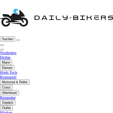
Suchen
Neuheiten
Helme
Mann
Damen
High-Tech
Rennsport
Motorrad & Roller
Cross
Abenteuer
Reparatur
Gepäck
Outlet
Marken