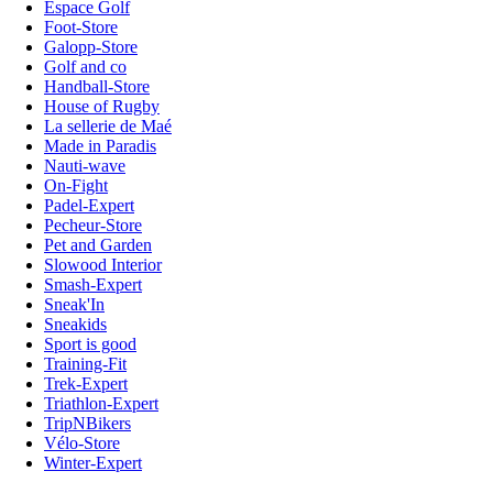
Espace Golf
Foot-Store
Galopp-Store
Golf and co
Handball-Store
House of Rugby
La sellerie de Maé
Made in Paradis
Nauti-wave
On-Fight
Padel-Expert
Pecheur-Store
Pet and Garden
Slowood Interior
Smash-Expert
Sneak'In
Sneakids
Sport is good
Training-Fit
Trek-Expert
Triathlon-Expert
TripNBikers
Vélo-Store
Winter-Expert