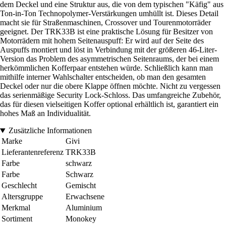
dem Deckel und eine Struktur aus, die von dem typischen "Käfig" aus
Ton-in-Ton Technopolymer-Verstärkungen umhüllt ist. Dieses Detail
macht sie für Straßenmaschinen, Crossover und Tourenmotorräder
geeignet. Der TRK33B ist eine praktische Lösung für Besitzer von
Motorrädern mit hohem Seitenauspuff: Er wird auf der Seite des
Auspuffs montiert und löst in Verbindung mit der größeren 46-Liter-
Version das Problem des asymmetrischen Seitenraums, der bei einem
herkömmlichen Kofferpaar entstehen würde. Schließlich kann man
mithilfe interner Wahlschalter entscheiden, ob man den gesamten
Deckel oder nur die obere Klappe öffnen möchte. Nicht zu vergessen
das serienmäßige Security Lock-Schloss. Das umfangreiche Zubehör,
das für diesen vielseitigen Koffer optional erhältlich ist, garantiert ein
hohes Maß an Individualität.
Zusätzliche Informationen
Marke
Givi
Lieferantenreferenz
TRK33B
Farbe
schwarz
Farbe
Schwarz
Geschlecht
Gemischt
Altersgruppe
Erwachsene
Merkmal
Aluminium
Sortiment
Monokey