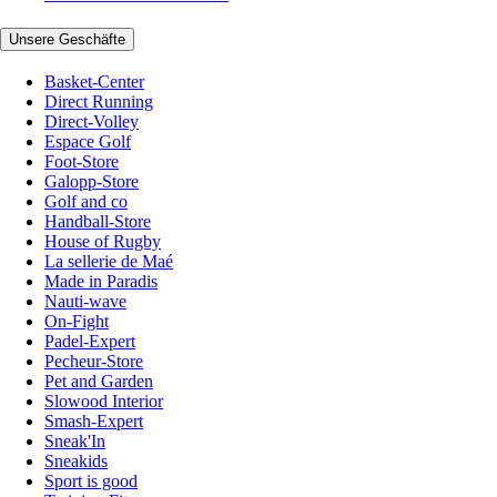
Unsere Geschäfte
Basket-Center
Direct Running
Direct-Volley
Espace Golf
Foot-Store
Galopp-Store
Golf and co
Handball-Store
House of Rugby
La sellerie de Maé
Made in Paradis
Nauti-wave
On-Fight
Padel-Expert
Pecheur-Store
Pet and Garden
Slowood Interior
Smash-Expert
Sneak'In
Sneakids
Sport is good