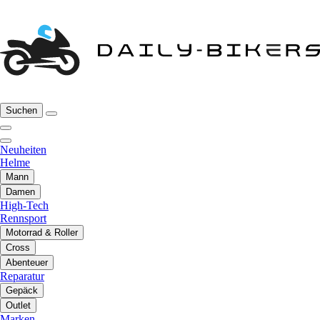
Suchen
Neuheiten
Helme
Mann
Damen
High-Tech
Rennsport
Motorrad & Roller
Cross
Abenteuer
Reparatur
Gepäck
Outlet
Marken