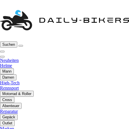
Suchen
Neuheiten
Helme
Mann
Damen
High-Tech
Rennsport
Motorrad & Roller
Cross
Abenteuer
Reparatur
Gepäck
Outlet
Marken