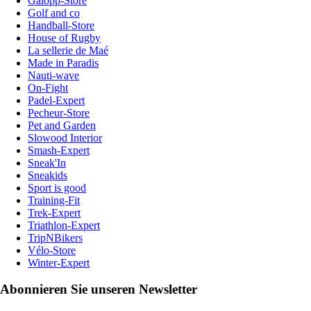
Galopp-Store
Golf and co
Handball-Store
House of Rugby
La sellerie de Maé
Made in Paradis
Nauti-wave
On-Fight
Padel-Expert
Pecheur-Store
Pet and Garden
Slowood Interior
Smash-Expert
Sneak'In
Sneakids
Sport is good
Training-Fit
Trek-Expert
Triathlon-Expert
TripNBikers
Vélo-Store
Winter-Expert
Abonnieren Sie unseren Newsletter