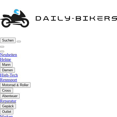
Suchen
Neuheiten
Helme
Mann
Damen
High-Tech
Rennsport
Motorrad & Roller
Cross
Abenteuer
Reparatur
Gepäck
Outlet
Marken