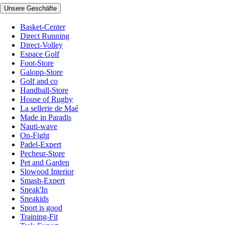
Unsere Geschäfte
Basket-Center
Direct Running
Direct-Volley
Espace Golf
Foot-Store
Galopp-Store
Golf and co
Handball-Store
House of Rugby
La sellerie de Maé
Made in Paradis
Nauti-wave
On-Fight
Padel-Expert
Pecheur-Store
Pet and Garden
Slowood Interior
Smash-Expert
Sneak'In
Sneakids
Sport is good
Training-Fit