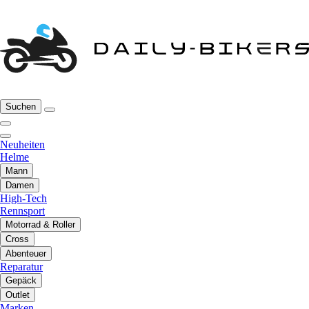
Suchen
Neuheiten
Helme
Mann
Damen
High-Tech
Rennsport
Motorrad & Roller
Cross
Abenteuer
Reparatur
Gepäck
Outlet
Marken