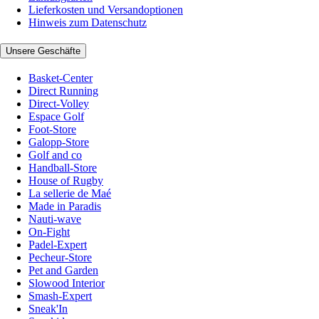
Lieferkosten und Versandoptionen
Hinweis zum Datenschutz
Unsere Geschäfte
Basket-Center
Direct Running
Direct-Volley
Espace Golf
Foot-Store
Galopp-Store
Golf and co
Handball-Store
House of Rugby
La sellerie de Maé
Made in Paradis
Nauti-wave
On-Fight
Padel-Expert
Pecheur-Store
Pet and Garden
Slowood Interior
Smash-Expert
Sneak'In