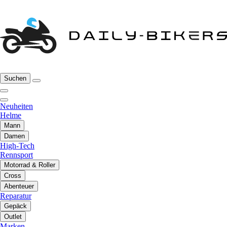
Suchen
Neuheiten
Helme
Mann
Damen
High-Tech
Rennsport
Motorrad & Roller
Cross
Abenteuer
Reparatur
Gepäck
Outlet
Marken