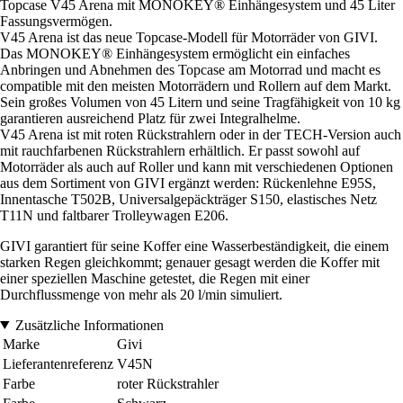
Topcase V45 Arena mit MONOKEY® Einhängesystem und 45 Liter
Fassungsvermögen.
V45 Arena ist das neue Topcase-Modell für Motorräder von GIVI.
Das MONOKEY® Einhängesystem ermöglicht ein einfaches
Anbringen und Abnehmen des Topcase am Motorrad und macht es
compatible mit den meisten Motorrädern und Rollern auf dem Markt.
Sein großes Volumen von 45 Litern und seine Tragfähigkeit von 10 kg
garantieren ausreichend Platz für zwei Integralhelme.
V45 Arena ist mit roten Rückstrahlern oder in der TECH-Version auch
mit rauchfarbenen Rückstrahlern erhältlich. Er passt sowohl auf
Motorräder als auch auf Roller und kann mit verschiedenen Optionen
aus dem Sortiment von GIVI ergänzt werden: Rückenlehne E95S,
Innentasche T502B, Universalgepäckträger S150, elastisches Netz
T11N und faltbarer Trolleywagen E206.
GIVI garantiert für seine Koffer eine Wasserbeständigkeit, die einem
starken Regen gleichkommt; genauer gesagt werden die Koffer mit
einer speziellen Maschine getestet, die Regen mit einer
Durchflussmenge von mehr als 20 l/min simuliert.
Zusätzliche Informationen
Marke
Givi
Lieferantenreferenz
V45N
Farbe
roter Rückstrahler