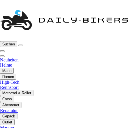
Suchen
Neuheiten
Helme
Mann
Damen
High-Tech
Rennsport
Motorrad & Roller
Cross
Abenteuer
Reparatur
Gepäck
Outlet
Marken