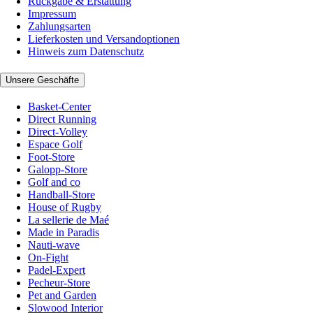
Rückgabe & Erstattung
Impressum
Zahlungsarten
Lieferkosten und Versandoptionen
Hinweis zum Datenschutz
Unsere Geschäfte
Basket-Center
Direct Running
Direct-Volley
Espace Golf
Foot-Store
Galopp-Store
Golf and co
Handball-Store
House of Rugby
La sellerie de Maé
Made in Paradis
Nauti-wave
On-Fight
Padel-Expert
Pecheur-Store
Pet and Garden
Slowood Interior