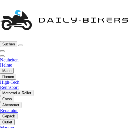
Suchen
Neuheiten
Helme
Mann
Damen
High-Tech
Rennsport
Motorrad & Roller
Cross
Abenteuer
Reparatur
Gepäck
Outlet
Marken