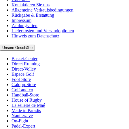
Kontaktieren Sie uns
Allgemeine Verkaufsbedingungen
Rückgabe & Erstattung
Impressum
Zahlungsarten
Lieferkosten und Versandoptionen
Hinweis zum Datenschutz
Unsere Geschäfte
Basket-Center
Direct Running
Direct-Volley
Espace Golf
Foot-Store
Galopp-Store
Golf and co
Handball-Store
House of Rugby
La sellerie de Maé
Made in Paradis
Nauti-wave
On-Fight
Padel-Expert