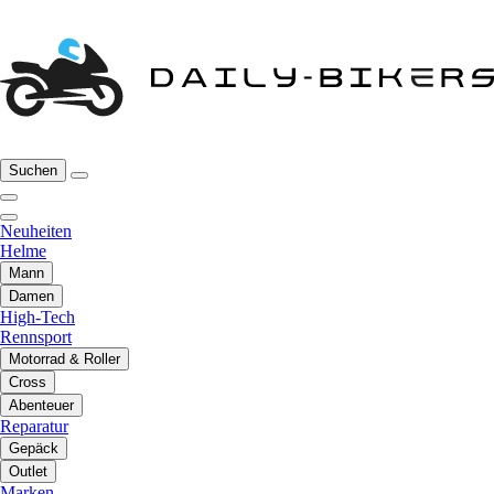
Suchen
Neuheiten
Helme
Mann
Damen
High-Tech
Rennsport
Motorrad & Roller
Cross
Abenteuer
Reparatur
Gepäck
Outlet
Marken