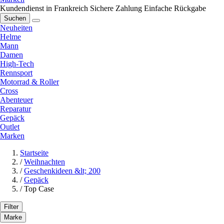
Kundendienst in Frankreich
Sichere Zahlung
Einfache Rückgabe
Suchen
Neuheiten
Helme
Mann
Damen
High-Tech
Rennsport
Motorrad & Roller
Cross
Abenteuer
Reparatur
Gepäck
Outlet
Marken
Startseite
/
Weihnachten
/
Geschenkideen &lt; 200
/
Gepäck
/
Top Case
Filter
Marke