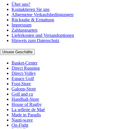
Über uns?
Kontaktieren Sie uns
Allgemeine Verkaufsbedingungen
Rückgabe & Erstattung
Impressum
Zahlungsarten
Lieferkosten und Versandoptionen
Hinweis zum Datenschutz
Unsere Geschäfte
Basket-Center
Direct Running
Direct-Volley
Espace Golf
Foot-Store
Galopp-Store
Golf and co
Handball-Store
House of Rugby
La sellerie de Maé
Made in Paradis
Nauti-wave
On-Fight