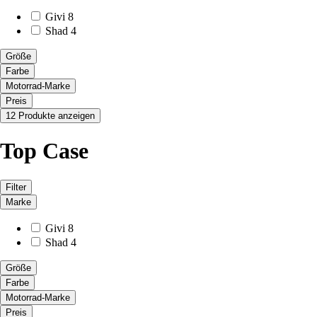
Givi
8
Shad
4
Größe
Farbe
Motorrad-Marke
Preis
12 Produkte anzeigen
Top Case
Filter
Marke
Givi
8
Shad
4
Größe
Farbe
Motorrad-Marke
Preis