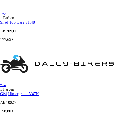
+-3
1 Farben
Shad
Top Case SH48
Ab
209,00 €
177,65 €
+-4
1 Farben
Givi
Hintergrund V47N
Ab
198,50 €
158,80 €