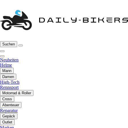
Suchen
Neuheiten
Helme
Mann
Damen
High-Tech
Rennsport
Motorrad & Roller
Cross
Abenteuer
Reparatur
Gepäck
Outlet
Marken