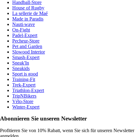
Handball-Store
House of Rugby
La sellerie de Maé
Made in Paradis
Nauti-wave
On-Fight
Padel-Expert
Pecheur-Store
Pet and Garden
Slowood Interior
Smash-Expert
Sneak'In
Sneakids
Sport is good
Training-Fit
Trek-Expert
Triathlon-Expert
TripNBikers
Vélo-Store
Winter-Expert
Abonnieren Sie unseren Newsletter
Profitieren Sie von 10% Rabatt, wenn Sie sich für unseren Newsletter
anmelden