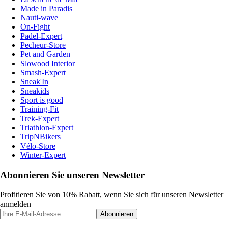
Made in Paradis
Nauti-wave
On-Fight
Padel-Expert
Pecheur-Store
Pet and Garden
Slowood Interior
Smash-Expert
Sneak'In
Sneakids
Sport is good
Training-Fit
Trek-Expert
Triathlon-Expert
TripNBikers
Vélo-Store
Winter-Expert
Abonnieren Sie unseren Newsletter
Profitieren Sie von 10% Rabatt, wenn Sie sich für unseren Newsletter
anmelden
Abonnieren