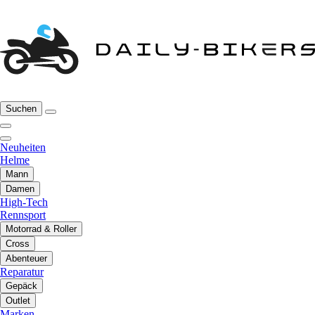
Suchen
Neuheiten
Helme
Mann
Damen
High-Tech
Rennsport
Motorrad & Roller
Cross
Abenteuer
Reparatur
Gepäck
Outlet
Marken