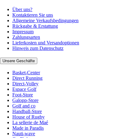
Über uns?
Kontaktieren Sie uns
Allgemeine Verkaufsbedingungen
Rückgabe & Erstattung
Impressum
Zahlungsarten
Lieferkosten und Versandoptionen
Hinweis zum Datenschutz
Unsere Geschäfte
Basket-Center
Direct Running
Direct-Volley
Espace Golf
Foot-Store
Galopp-Store
Golf and co
Handball-Store
House of Rugby
La sellerie de Maé
Made in Paradis
Nauti-wave