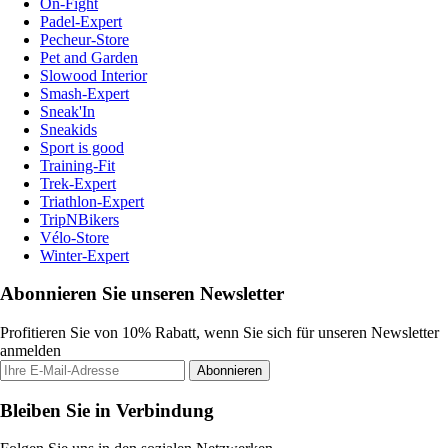
On-Fight
Padel-Expert
Pecheur-Store
Pet and Garden
Slowood Interior
Smash-Expert
Sneak'In
Sneakids
Sport is good
Training-Fit
Trek-Expert
Triathlon-Expert
TripNBikers
Vélo-Store
Winter-Expert
Abonnieren Sie unseren Newsletter
Profitieren Sie von 10% Rabatt, wenn Sie sich für unseren Newsletter
anmelden
Abonnieren
Bleiben Sie in Verbindung