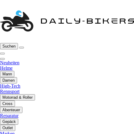
Suchen
Neuheiten
Helme
Mann
Damen
High-Tech
Rennsport
Motorrad & Roller
Cross
Abenteuer
Reparatur
Gepäck
Outlet
Marken