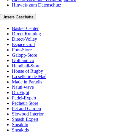
Hinweis zum Datenschutz
Unsere Geschäfte
Basket-Center
Direct Running
Direct-Volley
Espace Golf
Foot-Store
Galopp-Store
Golf and co
Handball-Store
House of Rugby
La sellerie de Maé
Made in Paradis
Nauti-wave
On-Fight
Padel-Expert
Pecheur-Store
Pet and Garden
Slowood Interior
Smash-Expert
Sneak'In
Sneakids