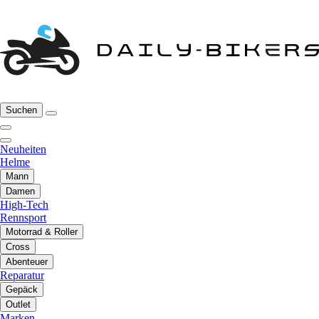
Suchen
Neuheiten
Helme
Mann
Damen
High-Tech
Rennsport
Motorrad & Roller
Cross
Abenteuer
Reparatur
Gepäck
Outlet
Marken