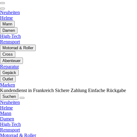
Neuheiten
Helme
Mann
Damen
High-Tech
Rennsport
Motorrad & Roller
Cross
Abenteuer
Reparatur
Gepäck
Outlet
Marken
Kundendienst in Frankreich
Sichere Zahlung
Einfache Rückgabe
Suchen
Neuheiten
Helme
Mann
Damen
High-Tech
Rennsport
Motorrad & Roller