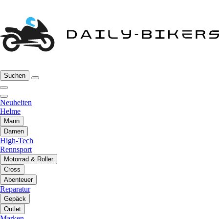
Suchen
Neuheiten
Helme
Mann
Damen
High-Tech
Rennsport
Motorrad & Roller
Cross
Abenteuer
Reparatur
Gepäck
Outlet
Marken