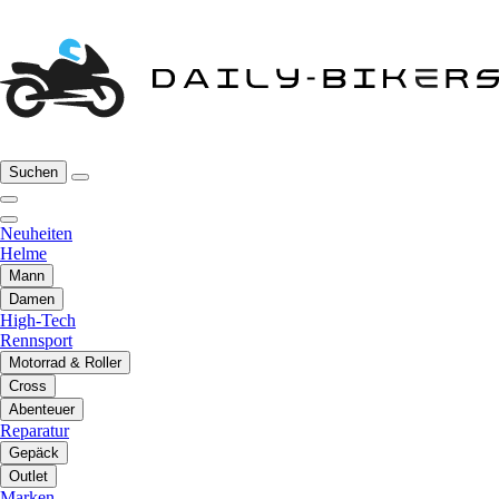
Suchen
Neuheiten
Helme
Mann
Damen
High-Tech
Rennsport
Motorrad & Roller
Cross
Abenteuer
Reparatur
Gepäck
Outlet
Marken