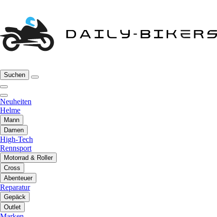
Suchen
Neuheiten
Helme
Mann
Damen
High-Tech
Rennsport
Motorrad & Roller
Cross
Abenteuer
Reparatur
Gepäck
Outlet
Marken