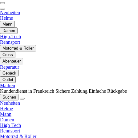
Neuheiten
Helme
Mann
Damen
High-Tech
Rennsport
Motorrad & Roller
Cross
Abenteuer
Reparatur
Gepäck
Outlet
Marken
Kundendienst in Frankreich
Sichere Zahlung
Einfache Rückgabe
Suchen
Neuheiten
Helme
Mann
Damen
High-Tech
Rennsport
Motorrad & Roller