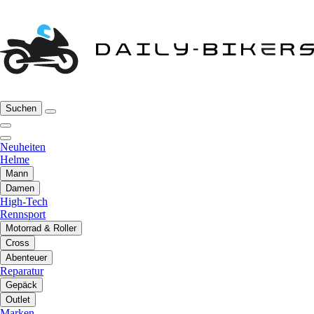
Suchen
Neuheiten
Helme
Mann
Damen
High-Tech
Rennsport
Motorrad & Roller
Cross
Abenteuer
Reparatur
Gepäck
Outlet
Marken