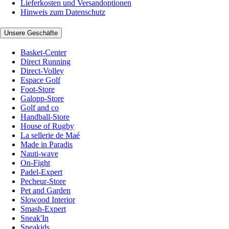
Lieferkosten und Versandoptionen
Hinweis zum Datenschutz
Unsere Geschäfte
Basket-Center
Direct Running
Direct-Volley
Espace Golf
Foot-Store
Galopp-Store
Golf and co
Handball-Store
House of Rugby
La sellerie de Maé
Made in Paradis
Nauti-wave
On-Fight
Padel-Expert
Pecheur-Store
Pet and Garden
Slowood Interior
Smash-Expert
Sneak'In
Sneakids