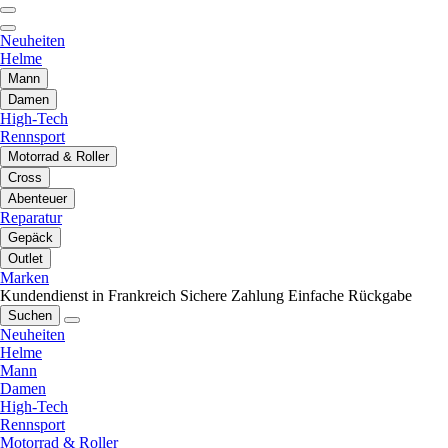
Neuheiten
Helme
Mann
Damen
High-Tech
Rennsport
Motorrad & Roller
Cross
Abenteuer
Reparatur
Gepäck
Outlet
Marken
Kundendienst in Frankreich
Sichere Zahlung
Einfache Rückgabe
Suchen
Neuheiten
Helme
Mann
Damen
High-Tech
Rennsport
Motorrad & Roller