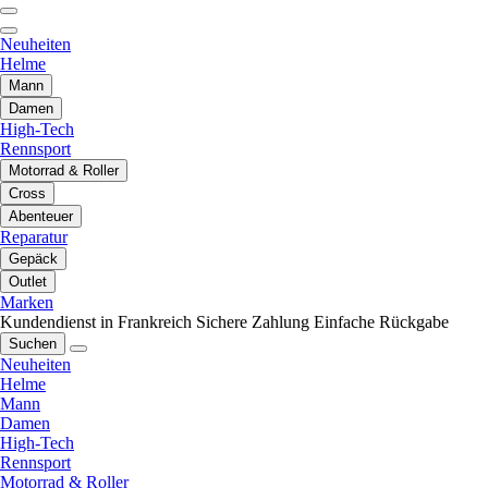
Neuheiten
Helme
Mann
Damen
High-Tech
Rennsport
Motorrad & Roller
Cross
Abenteuer
Reparatur
Gepäck
Outlet
Marken
Kundendienst in Frankreich
Sichere Zahlung
Einfache Rückgabe
Suchen
Neuheiten
Helme
Mann
Damen
High-Tech
Rennsport
Motorrad & Roller