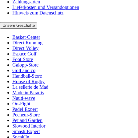
Zahlungsarten
Lieferkosten und Versandoptionen
Hinweis zum Datenschutz
Unsere Geschäfte
Basket-Center
Direct Running
Direct-Volley
Espace Golf
Foot-Store
Galopp-Store
Golf and co
Handball-Store
House of Rugby
La sellerie de Maé
Made in Paradis
Nauti-wave
On-Fight
Padel-Expert
Pecheur-Store
Pet and Garden
Slowood Interior
Smash-Expert
Sneak'In