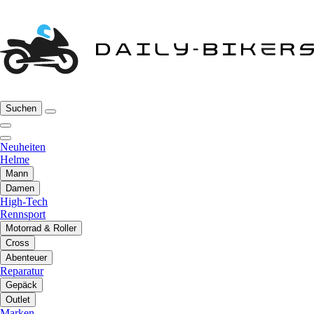
Suchen
Neuheiten
Helme
Mann
Damen
High-Tech
Rennsport
Motorrad & Roller
Cross
Abenteuer
Reparatur
Gepäck
Outlet
Marken