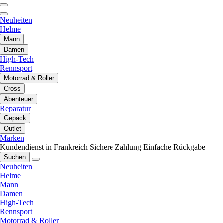
Neuheiten
Helme
Mann
Damen
High-Tech
Rennsport
Motorrad & Roller
Cross
Abenteuer
Reparatur
Gepäck
Outlet
Marken
Kundendienst in Frankreich
Sichere Zahlung
Einfache Rückgabe
Suchen
Neuheiten
Helme
Mann
Damen
High-Tech
Rennsport
Motorrad & Roller