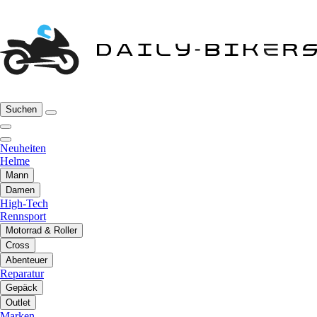
Suchen
Neuheiten
Helme
Mann
Damen
High-Tech
Rennsport
Motorrad & Roller
Cross
Abenteuer
Reparatur
Gepäck
Outlet
Marken