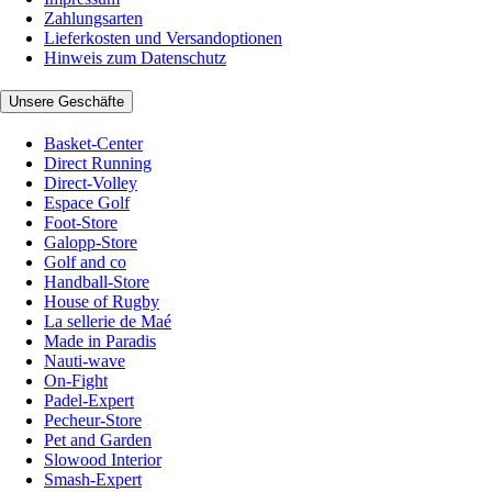
Zahlungsarten
Lieferkosten und Versandoptionen
Hinweis zum Datenschutz
Unsere Geschäfte
Basket-Center
Direct Running
Direct-Volley
Espace Golf
Foot-Store
Galopp-Store
Golf and co
Handball-Store
House of Rugby
La sellerie de Maé
Made in Paradis
Nauti-wave
On-Fight
Padel-Expert
Pecheur-Store
Pet and Garden
Slowood Interior
Smash-Expert