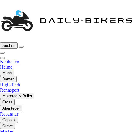
Suchen
Neuheiten
Helme
Mann
Damen
High-Tech
Rennsport
Motorrad & Roller
Cross
Abenteuer
Reparatur
Gepäck
Outlet
Marken