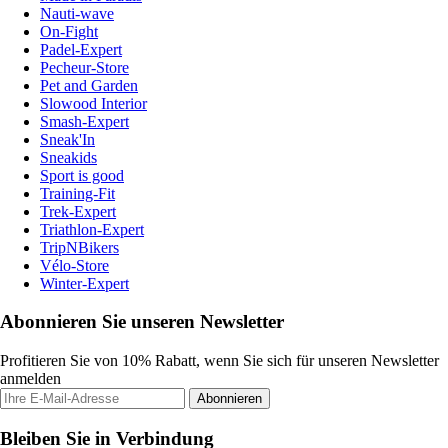
Nauti-wave
On-Fight
Padel-Expert
Pecheur-Store
Pet and Garden
Slowood Interior
Smash-Expert
Sneak'In
Sneakids
Sport is good
Training-Fit
Trek-Expert
Triathlon-Expert
TripNBikers
Vélo-Store
Winter-Expert
Abonnieren Sie unseren Newsletter
Profitieren Sie von 10% Rabatt, wenn Sie sich für unseren Newsletter
anmelden
Abonnieren
Bleiben Sie in Verbindung