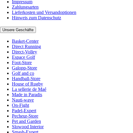
Impressum
Zahlungsarten
Lieferkosten und Versandoptionen
Hinweis zum Datenschutz
Unsere Geschäfte
Basket-Center
Direct Running
Direct-Volley
Espace Golf
Foot-Store
Galopp-Store
Golf and co
Handball-Store
House of Rugby
La sellerie de Maé
Made in Paradis
Nauti-wave
On-Fight
Padel-Expert
Pecheur-Store
Pet and Garden
Slowood Interior
Smash-Expert