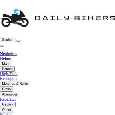
Suchen
Neuheiten
Helme
Mann
Damen
High-Tech
Rennsport
Motorrad & Roller
Cross
Abenteuer
Reparatur
Gepäck
Outlet
Marken