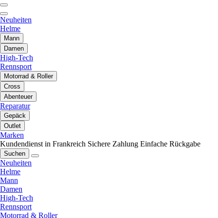
Neuheiten
Helme
Mann
Damen
High-Tech
Rennsport
Motorrad & Roller
Cross
Abenteuer
Reparatur
Gepäck
Outlet
Marken
Kundendienst in Frankreich
Sichere Zahlung
Einfache Rückgabe
Suchen
Neuheiten
Helme
Mann
Damen
High-Tech
Rennsport
Motorrad & Roller