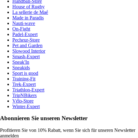
Handball-Store
House of Rugby
La sellerie de Maé
Made in Paradis
Nauti-wave
On-Fight
Padel-Expert
Pecheur-Store
Pet and Garden
Slowood Interior
Smash-Expert
Sneak'In
Sneakids
Sport is good
Training-Fit
Trek-Expert
Triathlon-Expert
TripNBikers
Vélo-Store
Winter-Expert
Abonnieren Sie unseren Newsletter
Profitieren Sie von 10% Rabatt, wenn Sie sich für unseren Newsletter
anmelden