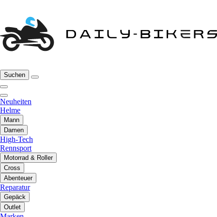
Suchen
Neuheiten
Helme
Mann
Damen
High-Tech
Rennsport
Motorrad & Roller
Cross
Abenteuer
Reparatur
Gepäck
Outlet
Marken