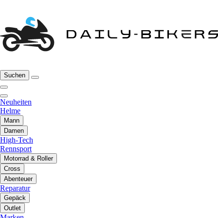
Suchen
Neuheiten
Helme
Mann
Damen
High-Tech
Rennsport
Motorrad & Roller
Cross
Abenteuer
Reparatur
Gepäck
Outlet
Marken