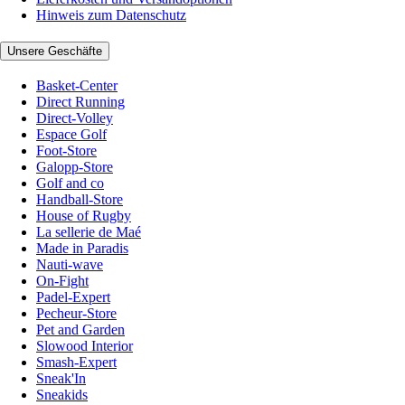
Hinweis zum Datenschutz
Unsere Geschäfte
Basket-Center
Direct Running
Direct-Volley
Espace Golf
Foot-Store
Galopp-Store
Golf and co
Handball-Store
House of Rugby
La sellerie de Maé
Made in Paradis
Nauti-wave
On-Fight
Padel-Expert
Pecheur-Store
Pet and Garden
Slowood Interior
Smash-Expert
Sneak'In
Sneakids