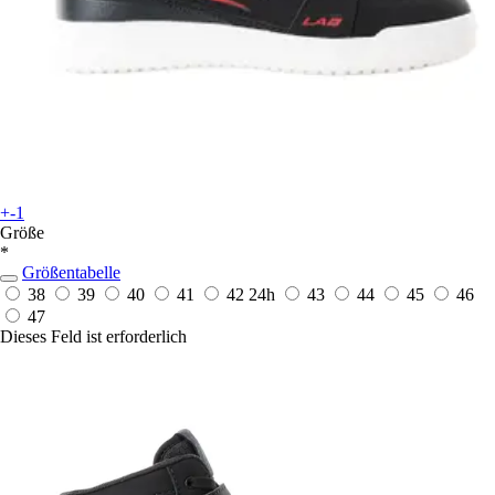
+-1
Größe
*
Größentabelle
38
39
40
41
42
24h
43
44
45
46
47
Dieses Feld ist erforderlich