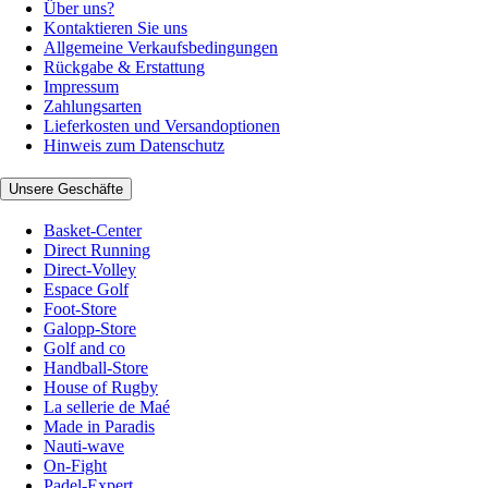
Über uns?
Kontaktieren Sie uns
Allgemeine Verkaufsbedingungen
Rückgabe & Erstattung
Impressum
Zahlungsarten
Lieferkosten und Versandoptionen
Hinweis zum Datenschutz
Unsere Geschäfte
Basket-Center
Direct Running
Direct-Volley
Espace Golf
Foot-Store
Galopp-Store
Golf and co
Handball-Store
House of Rugby
La sellerie de Maé
Made in Paradis
Nauti-wave
On-Fight
Padel-Expert