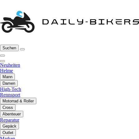
Suchen
Neuheiten
Helme
Mann
Damen
High-Tech
Rennsport
Motorrad & Roller
Cross
Abenteuer
Reparatur
Gepäck
Outlet
Marken