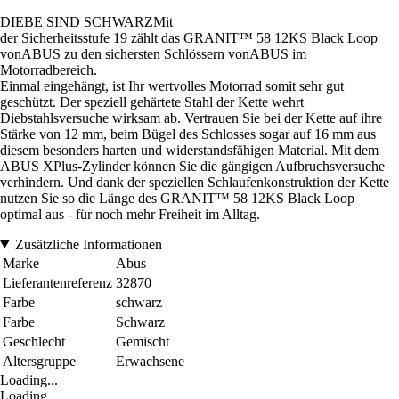
DIEBE SIND SCHWARZMit
der Sicherheitsstufe 19 zählt das GRANIT™ 58 12KS Black Loop
vonABUS zu den sichersten Schlössern vonABUS im
Motorradbereich.
Einmal eingehängt, ist Ihr wertvolles Motorrad somit sehr gut
geschützt. Der speziell gehärtete Stahl der Kette wehrt
Diebstahlsversuche wirksam ab. Vertrauen Sie bei der Kette auf ihre
Stärke von 12 mm, beim Bügel des Schlosses sogar auf 16 mm aus
diesem besonders harten und widerstandsfähigen Material. Mit dem
ABUS XPlus-Zylinder können Sie die gängigen Aufbruchsversuche
verhindern. Und dank der speziellen Schlaufenkonstruktion der Kette
nutzen Sie so die Länge des GRANIT™ 58 12KS Black Loop
optimal aus - für noch mehr Freiheit im Alltag.
Zusätzliche Informationen
Marke
Abus
Lieferantenreferenz
32870
Farbe
schwarz
Farbe
Schwarz
Geschlecht
Gemischt
Altersgruppe
Erwachsene
Loading...
Loading...