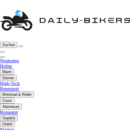
Suchen
Neuheiten
Helme
Mann
Damen
High-Tech
Rennsport
Motorrad & Roller
Cross
Abenteuer
Reparatur
Gepäck
Outlet
Marken