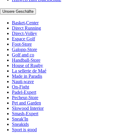
Unsere Geschäfte
Basket-Center
Direct Running
Direct-Volley
Espace Golf
Foot-Store
Galopp-Store
Golf and co
Handball-Store
House of Rugby
La sellerie de Maé
Made in Paradis
Nauti-wave
On-Fight
Padel-Expert
Pecheur-Store
Pet and Garden
Slowood Interior
Smash-Expert
Sneak'In
Sneakids
Sport is good