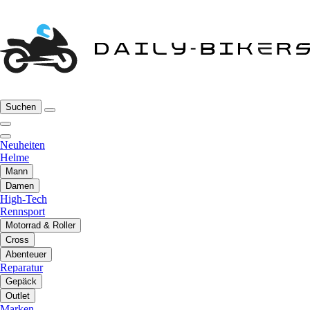
Suchen
Neuheiten
Helme
Mann
Damen
High-Tech
Rennsport
Motorrad & Roller
Cross
Abenteuer
Reparatur
Gepäck
Outlet
Marken