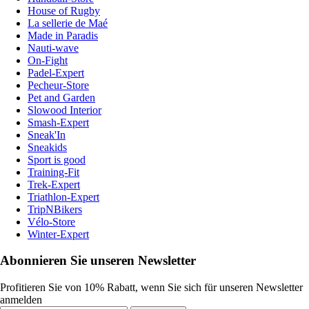
House of Rugby
La sellerie de Maé
Made in Paradis
Nauti-wave
On-Fight
Padel-Expert
Pecheur-Store
Pet and Garden
Slowood Interior
Smash-Expert
Sneak'In
Sneakids
Sport is good
Training-Fit
Trek-Expert
Triathlon-Expert
TripNBikers
Vélo-Store
Winter-Expert
Abonnieren Sie unseren Newsletter
Profitieren Sie von 10% Rabatt, wenn Sie sich für unseren Newsletter
anmelden